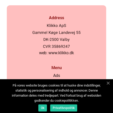
Address
web:
www.klikko.dk
Menu
Ads
About Us
På vores website bruges cookies til at huske dine indstillinger,
Cookies
statistik og personalisering af indhold og annoncer. Denne
information deles med tredjepart. Ved fortsat brug af websiden
Contact
godkender du cookiepolitikken.
Sitemap
Ok
Privatlivspolitik