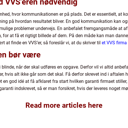
d VVS’eren nødvendig
ksomhed, hvor kommunikationen er på plads. Det er essentielt, a
kning på hvordan resultatet bliver. En god kommunikation kan ogs
d mulige problemer undervejs. En anbefalet fremgangsmåde at afpr
, for at få et rigtigt billede af dem. På den måde kan man danne
rt at finde en VVS’er, så foreslår vi, at du skriver til
et VVS firma 
en bør være
i blinde, når der skal udføres en opgave. Derfor vil vi altid anbef
 hvis alt ikke går som det skal. Få derfor skrevet ind i aftalen 
 en god idé at få afklaret fra start hvilken garanti firmaet stille
garanti indskrevet, så er man forsikret, hvis der leveres noget mø
Read more articles here