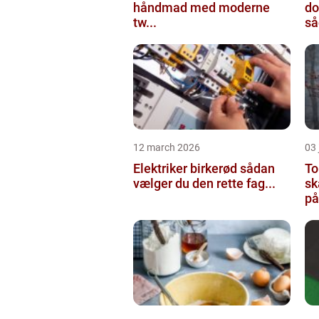
håndmad med moderne
do
tw...
så
12 march 2026
03
Elektriker birkerød sådan
To
vælger du den rette fag...
sk
på