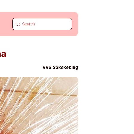
ma
VVS Sakskøbing