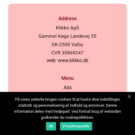
Address
web:
www.klikko.dk
Menu
Ads
About Us
På vores website bruges cookies til at huske dine indstillinger,
Cookies
statistik og personalisering af indhold og annoncer. Denne
information deles med tredjepart. Ved fortsat brug af websiden
Contact
godkender du cookiepolitikken.
Sitemap
Ok
Privatlivspolitik