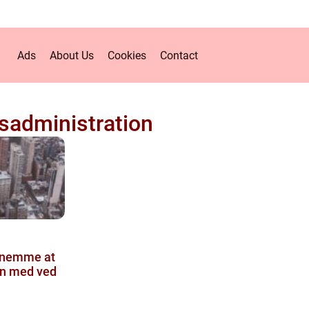
Ads
About Us
Cookies
Contact
administration
e nemme at
n med ved