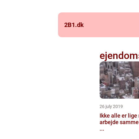
2B1.
dk
ejendoms
26 july 2019
Ikke alle er lig
arbejde samme
...