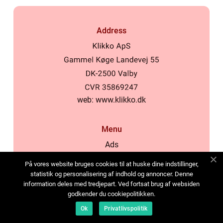
Address
web:
www.klikko.dk
Menu
Ads
About Us
På vores website bruges cookies til at huske dine indstillinger,
Cookies
statistik og personalisering af indhold og annoncer. Denne
information deles med tredjepart. Ved fortsat brug af websiden
Contact
godkender du cookiepolitikken.
Sitemap
Ok
Privatlivspolitik