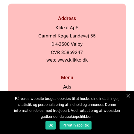
Address
web:
www.klikko.dk
Menu
Ads
About Us
På vores website bruges cookies til at huske dine indstillinger,
Cookies
statistik og personalisering af indhold og annoncer. Denne
information deles med tredjepart. Ved fortsat brug af websiden
Contact
godkender du cookiepolitikken.
Sitemap
Ok
Privatlivspolitik