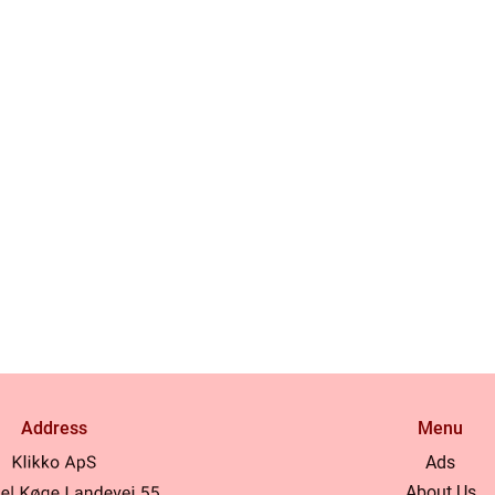
Address
Menu
Ads
About Us