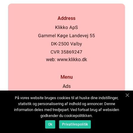
Address
web:
www.klikko.dk
Menu
Ads
About Us
På vores website bruges cookies til at huske dine indstillinger,
Cookies
statistik og personalisering af indhold og annoncer. Denne
information deles med tredjepart. Ved fortsat brug af websiden
Contact
godkender du cookiepolitikken.
Sitemap
Ok
Privatlivspolitik