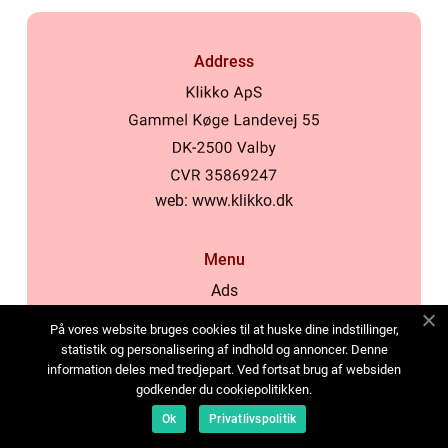
Address
web:
www.klikko.dk
Menu
Ads
About Us
På vores website bruges cookies til at huske dine indstillinger,
Cookies
statistik og personalisering af indhold og annoncer. Denne
information deles med tredjepart. Ved fortsat brug af websiden
Contact
godkender du cookiepolitikken.
Sitemap
Ok
Privatlivspolitik