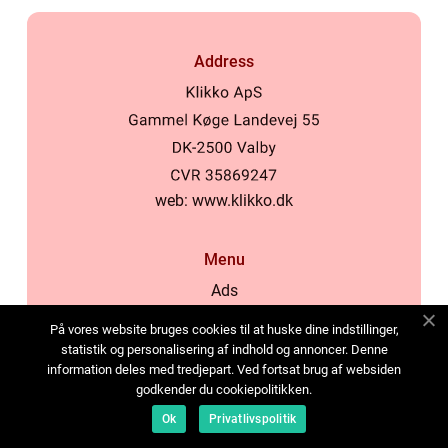
Address
web:
www.klikko.dk
Menu
Ads
About Us
På vores website bruges cookies til at huske dine indstillinger,
Cookies
statistik og personalisering af indhold og annoncer. Denne
information deles med tredjepart. Ved fortsat brug af websiden
Contact
godkender du cookiepolitikken.
Sitemap
Ok
Privatlivspolitik