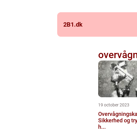
2B1.
dk
overvåg
19 october 2023
Overvågningsk
Sikkerhed og try
h...