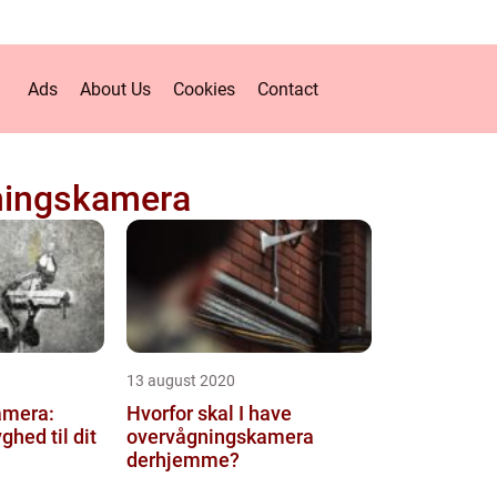
Ads
About Us
Cookies
Contact
ningskamera
13 august 2020
amera:
Hvorfor skal I have
ghed til dit
overvågningskamera
derhjemme?