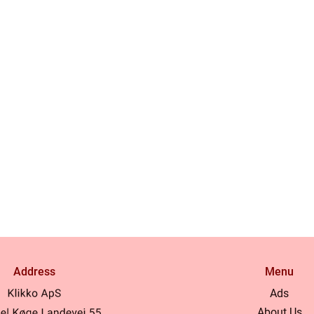
Address
Menu
Ads
About Us