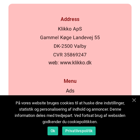
Address
web:
www.klikko.dk
Menu
Ads
About Us
På vores website bruges cookies til at huske dine indstillinger,
Cookies
statistik og personalisering af indhold og annoncer. Denne
information deles med tredjepart. Ved fortsat brug af websiden
Contact
godkender du cookiepolitikken.
Sitemap
Ok
Privatlivspolitik