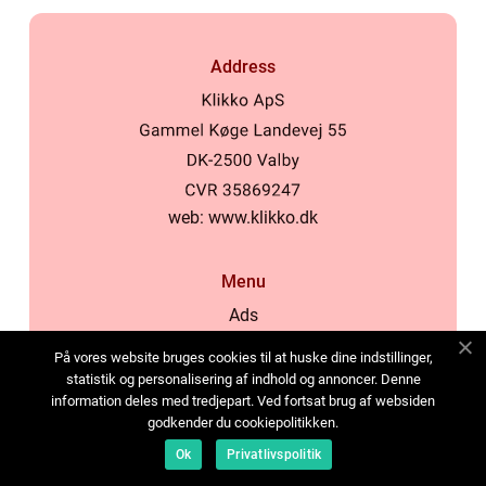
Address
web:
www.klikko.dk
Menu
Ads
About Us
På vores website bruges cookies til at huske dine indstillinger,
Cookies
statistik og personalisering af indhold og annoncer. Denne
information deles med tredjepart. Ved fortsat brug af websiden
Contact
godkender du cookiepolitikken.
Sitemap
Ok
Privatlivspolitik