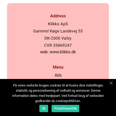
Address
web:
www.klikko.dk
Menu
Ads
About Us
På vores website bruges cookies til at huske dine indstillinger,
Cookies
statistik og personalisering af indhold og annoncer. Denne
information deles med tredjepart. Ved fortsat brug af websiden
Contact
godkender du cookiepolitikken.
Sitemap
Ok
Privatlivspolitik