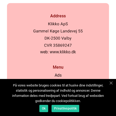
Address
web:
www.klikko.dk
Menu
Ads
About Us
På vores website bruges cookies til at huske dine indstillinger,
Cookies
statistik og personalisering af indhold og annoncer. Denne
information deles med tredjepart. Ved fortsat brug af websiden
Contact
godkender du cookiepolitikken.
Sitemap
Ok
Privatlivspolitik