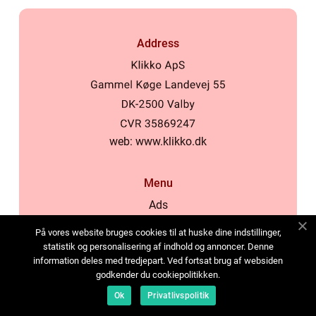
Address
web:
www.klikko.dk
Menu
Ads
About Us
På vores website bruges cookies til at huske dine indstillinger,
Cookies
statistik og personalisering af indhold og annoncer. Denne
information deles med tredjepart. Ved fortsat brug af websiden
Contact
godkender du cookiepolitikken.
Sitemap
Ok
Privatlivspolitik