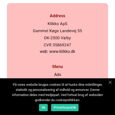
Address
web:
www.klikko.dk
Menu
Ads
About Us
På vores website bruges cookies til at huske dine indstillinger,
Cookies
statistik og personalisering af indhold og annoncer. Denne
information deles med tredjepart. Ved fortsat brug af websiden
Contact
godkender du cookiepolitikken.
Sitemap
Ok
Privatlivspolitik