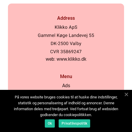
Address
web:
www.klikko.dk
Menu
Ads
About Us
På vores website bruges cookies til at huske dine indstillinger,
Cookies
statistik og personalisering af indhold og annoncer. Denne
information deles med tredjepart. Ved fortsat brug af websiden
Contact
godkender du cookiepolitikken.
Sitemap
Ok
Privatlivspolitik