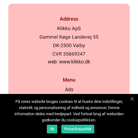
Address
web:
www.klikko.dk
Menu
Ads
About Us
På vores website bruges cookies til at huske dine indstillinger,
Cookies
statistik og personalisering af indhold og annoncer. Denne
information deles med tredjepart. Ved fortsat brug af websiden
Contact
godkender du cookiepolitikken.
Sitemap
Ok
Privatlivspolitik