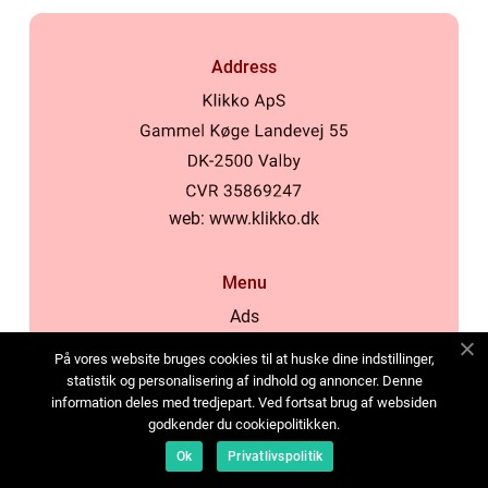
Address
web:
www.klikko.dk
Menu
Ads
About Us
På vores website bruges cookies til at huske dine indstillinger,
Cookies
statistik og personalisering af indhold og annoncer. Denne
information deles med tredjepart. Ved fortsat brug af websiden
Contact
godkender du cookiepolitikken.
Sitemap
Ok
Privatlivspolitik