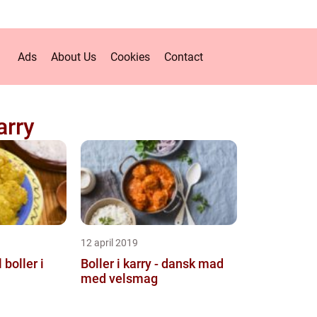
Ads
About Us
Cookies
Contact
arry
12 april 2019
 boller i
Boller i karry - dansk mad
med velsmag