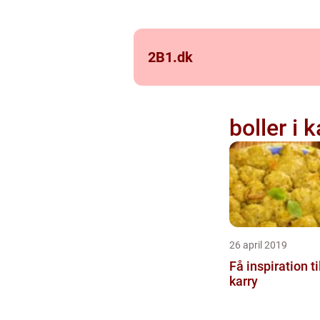
2B1.
dk
boller i k
26 april 2019
Få inspiration til
karry