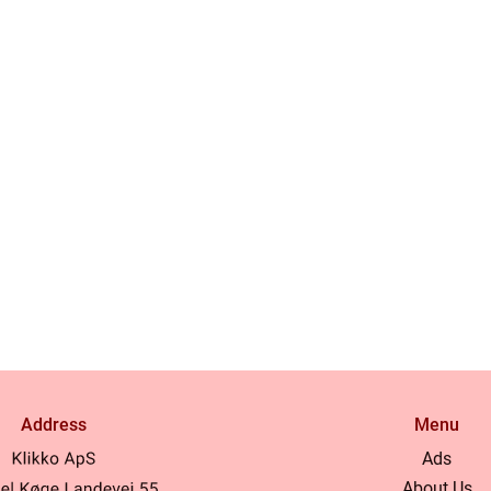
Address
Menu
Ads
About Us