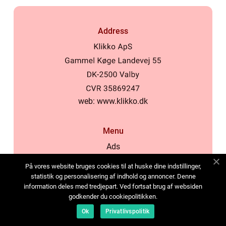
Address
web:
www.klikko.dk
Menu
Ads
About Us
På vores website bruges cookies til at huske dine indstillinger,
Cookies
statistik og personalisering af indhold og annoncer. Denne
information deles med tredjepart. Ved fortsat brug af websiden
Contact
godkender du cookiepolitikken.
Sitemap
Ok
Privatlivspolitik