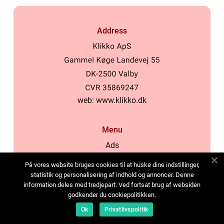
Address
web:
www.klikko.dk
Menu
Ads
About Us
På vores website bruges cookies til at huske dine indstillinger,
Cookies
statistik og personalisering af indhold og annoncer. Denne
information deles med tredjepart. Ved fortsat brug af websiden
Contact
godkender du cookiepolitikken.
Sitemap
Ok
Privatlivspolitik