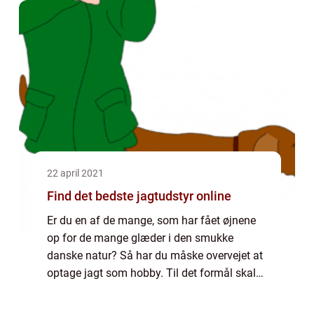
403s1.html Hvis man køber en ekstra
udgave...
22 april 2021
Find det bedste jagtudstyr online
Er du en af de mange, som har fået øjnene
op for de mange glæder i den smukke
danske natur? Så har du måske overvejet at
optage jagt som hobby. Til det formål skal
du bruge et jagttegn som du kan erhverve
dig på et særligt kursus. Og så har du