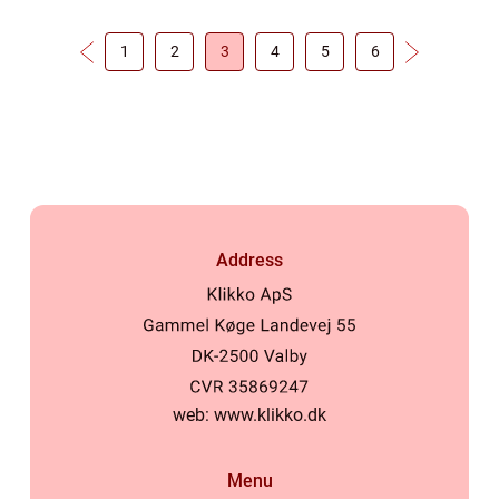
selvfø...
1
2
3
4
5
6
Address
web:
www.klikko.dk
Menu