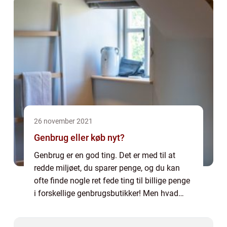
h...
26 november 2021
Genbrug eller køb nyt?
Genbrug er en god ting. Det er med til at
redde miljøet, du sparer penge, og du kan
ofte finde nogle ret fede ting til billige penge
i forskellige genbrugsbutikker! Men hvad
med at købe nyt? At købe nyt har
selvfølgelig også sine fordele f.eks. at du...