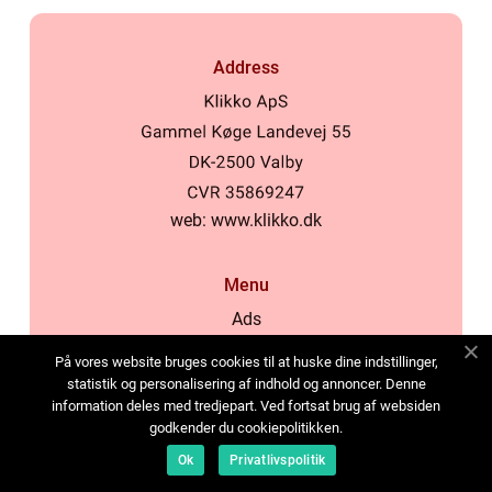
Address
web:
www.klikko.dk
Menu
Ads
About Us
På vores website bruges cookies til at huske dine indstillinger,
Cookies
statistik og personalisering af indhold og annoncer. Denne
information deles med tredjepart. Ved fortsat brug af websiden
Contact
godkender du cookiepolitikken.
Sitemap
Ok
Privatlivspolitik