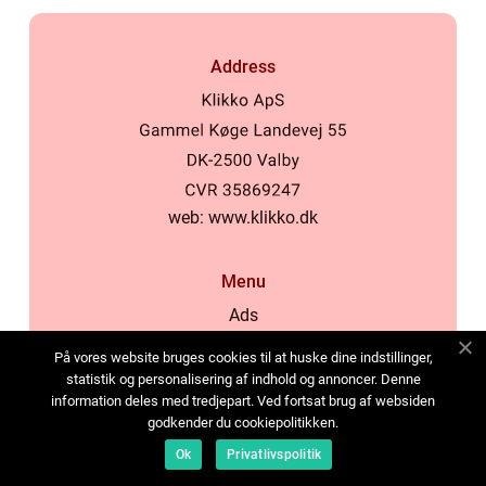
Address
web:
www.klikko.dk
Menu
Ads
About Us
På vores website bruges cookies til at huske dine indstillinger,
Cookies
statistik og personalisering af indhold og annoncer. Denne
information deles med tredjepart. Ved fortsat brug af websiden
Contact
godkender du cookiepolitikken.
Sitemap
Ok
Privatlivspolitik