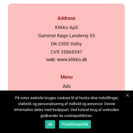
Address
web:
www.klikko.dk
Menu
Ads
About Us
På vores website bruges cookies til at huske dine indstillinger,
Cookies
statistik og personalisering af indhold og annoncer. Denne
information deles med tredjepart. Ved fortsat brug af websiden
Contact
godkender du cookiepolitikken.
Sitemap
Ok
Privatlivspolitik